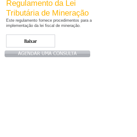
Regulamento da Lei
Tributária de Mineração
Este regulamento fornece procedimentos para a
implementação da lei fiscal de mineração.
Baixar
AGENDAR UMA CONSULTA
© 2021 by LOA -
SIGA-NOS:
Advogados Associados |
All Rights Reserved.
Subscribe to Our Newsletter