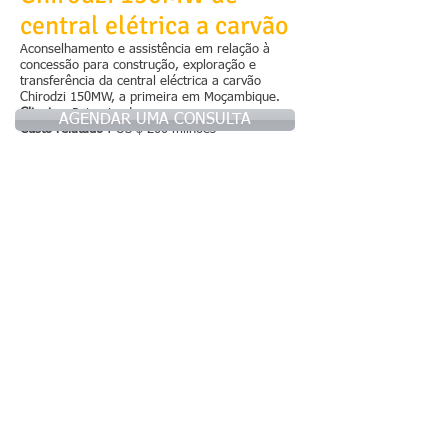
central elétrica a carvão
Aconselhamento e assistência em relação à
concessão para construção, exploração e
transferência da central eléctrica a carvão
Chirodzi 150MW, a primeira em Moçambique.
Cliente
: Patrocinadores
AGENDAR UMA CONSULTA
Custo relatado
: US $ 200 milhões
© 2021 by LOA -
SIGA-NOS:
Advogados Associados |
All Rights Reserved.
Subscribe to Our Newsletter